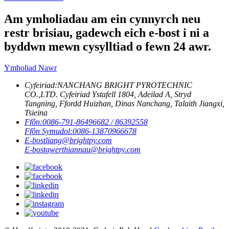
Am ymholiadau am ein cynnyrch neu
restr brisiau, gadewch eich e-bost i ni a
byddwn mewn cysylltiad o fewn 24 awr.
Ymholiad Nawr
Cyfeiriad:
NANCHANG BRIGHT PYROTECHNIC
CO.,LTD. Cyfeiriad Ystafell 1804, Adeilad A, Stryd
Tangning, Ffordd Huizhan, Dinas Nanchang, Talaith Jiangxi,
Tsieina
Ffôn:
0086-791-86496682 / 86392558
Ffôn Symudol:
0086-13870966678
E-bost
liang@brightpy.com
E-bost
gwerthiannau@brightpy.com