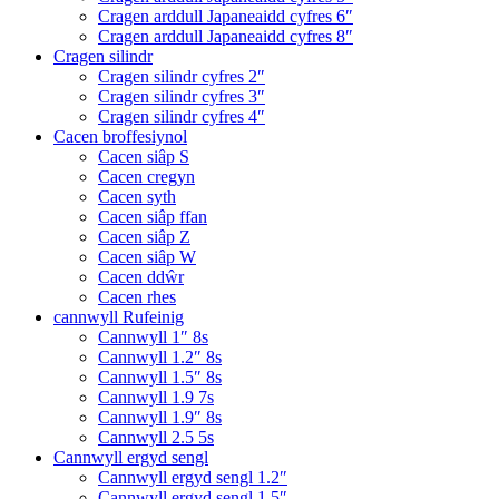
Cragen arddull Japaneaidd cyfres 6″
Cragen arddull Japaneaidd cyfres 8″
Cragen silindr
Cragen silindr cyfres 2″
Cragen silindr cyfres 3″
Cragen silindr cyfres 4″
Cacen broffesiynol
Cacen siâp S
Cacen cregyn
Cacen syth
Cacen siâp ffan
Cacen siâp Z
Cacen siâp W
Cacen ddŵr
Cacen rhes
cannwyll Rufeinig
Cannwyll 1″ 8s
Cannwyll 1.2″ 8s
Cannwyll 1.5″ 8s
Cannwyll 1.9 7s
Cannwyll 1.9″ 8s
Cannwyll 2.5 5s
Cannwyll ergyd sengl
Cannwyll ergyd sengl 1.2″
Cannwyll ergyd sengl 1.5″