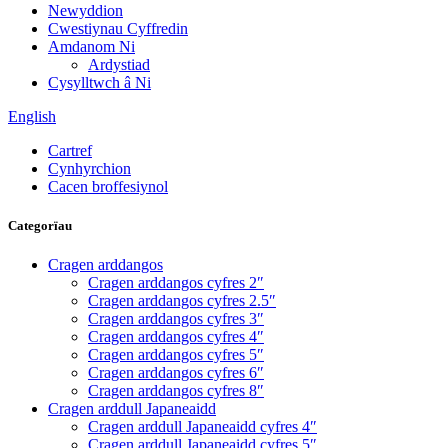
Newyddion
Cwestiynau Cyffredin
Amdanom Ni
Ardystiad
Cysylltwch â Ni
English
Cartref
Cynhyrchion
Cacen broffesiynol
Categorïau
Cragen arddangos
Cragen arddangos cyfres 2″
Cragen arddangos cyfres 2.5″
Cragen arddangos cyfres 3″
Cragen arddangos cyfres 4″
Cragen arddangos cyfres 5″
Cragen arddangos cyfres 6″
Cragen arddangos cyfres 8″
Cragen arddull Japaneaidd
Cragen arddull Japaneaidd cyfres 4″
Cragen arddull Japaneaidd cyfres 5″