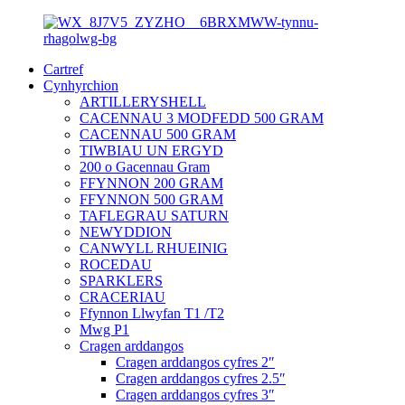
Cartref
Cynhyrchion
ARTILLERYSHELL
CACENNAU 3 MODFEDD 500 GRAM
CACENNAU 500 GRAM
TIWBIAU UN ERGYD
200 o Gacennau Gram
FFYNNON 200 GRAM
FFYNNON 500 GRAM
TAFLEGRAU SATURN
NEWYDDION
CANWYLL RHUEINIG
ROCEDAU
SPARKLERS
CRACERIAU
Ffynnon Llwyfan T1 /T2
Mwg P1
Cragen arddangos
Cragen arddangos cyfres 2″
Cragen arddangos cyfres 2.5″
Cragen arddangos cyfres 3″