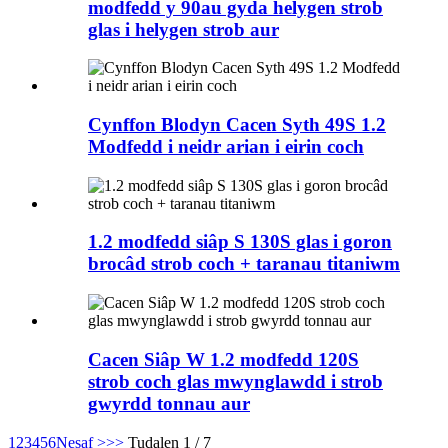
modfedd y 90au gyda helygen strob
glas i helygen strob aur
Cynffon Blodyn Cacen Syth 49S 1.2
Modfedd i neidr arian i eirin coch
1.2 modfedd siâp S 130S glas i goron
brocâd strob coch + taranau titaniwm
Cacen Siâp W 1.2 modfedd 120S
strob coch glas mwynglawdd i strob
gwyrdd tonnau aur
1
2
3
4
5
6
Nesaf >
>>
Tudalen 1 / 7