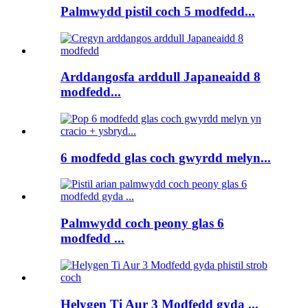
Palmwydd pistil coch 5 modfedd...
Arddangosfa arddull Japaneaidd 8
modfedd...
6 modfedd glas coch gwyrdd melyn...
Palmwydd coch peony glas 6
modfedd ...
Helygen Ti Aur 3 Modfedd gyda ...