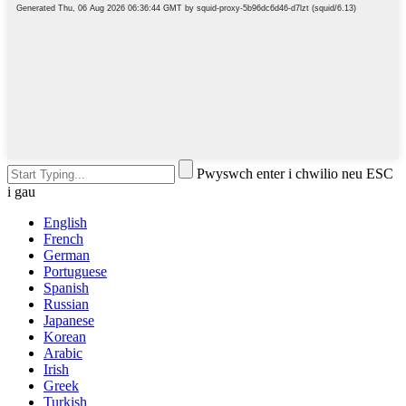
Pwyswch enter i chwilio neu ESC
i gau
English
French
German
Portuguese
Spanish
Russian
Japanese
Korean
Arabic
Irish
Greek
Turkish