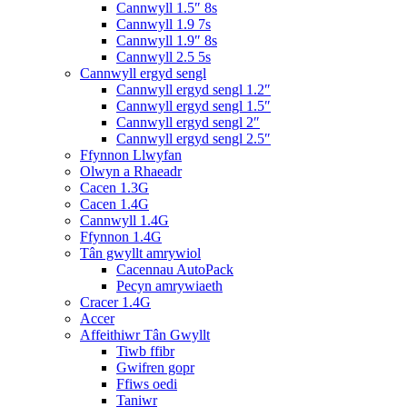
Cannwyll 1.5″ 8s
Cannwyll 1.9 7s
Cannwyll 1.9″ 8s
Cannwyll 2.5 5s
Cannwyll ergyd sengl
Cannwyll ergyd sengl 1.2″
Cannwyll ergyd sengl 1.5″
Cannwyll ergyd sengl 2″
Cannwyll ergyd sengl 2.5″
Ffynnon Llwyfan
Olwyn a Rhaeadr
Cacen 1.3G
Cacen 1.4G
Cannwyll 1.4G
Ffynnon 1.4G
Tân gwyllt amrywiol
Cacennau AutoPack
Pecyn amrywiaeth
Cracer 1.4G
Accer
Affeithiwr Tân Gwyllt
Tiwb ffibr
Gwifren gopr
Ffiws oedi
Taniwr