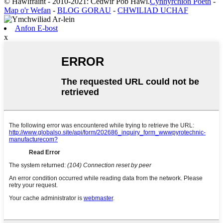
© Hawlfraint - 2010-2021: Cedwir Pob Hawl.
Cynhyrchion Poeth
-
Map o'r Wefan
-
BLOG GORAU
-
CHWILIAD UCHAF
Anfon E-bost
x