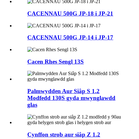
CACENNAU 500G JP-18 i JP-21
CACENNAU 500G JP-14 i JP-17
Cacen Rhes Sengl 13S
Palmwydden Aur Siâp S 1.2
Modfedd 130S gyda mwynglawdd
glas
Cynffon strob aur siâp Z 1.2