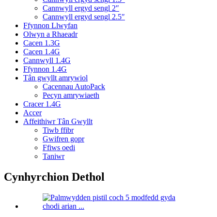
Cannwyll ergyd sengl 2″
Cannwyll ergyd sengl 2.5″
Ffynnon Llwyfan
Olwyn a Rhaeadr
Cacen 1.3G
Cacen 1.4G
Cannwyll 1.4G
Ffynnon 1.4G
Tân gwyllt amrywiol
Cacennau AutoPack
Pecyn amrywiaeth
Cracer 1.4G
Accer
Affeithiwr Tân Gwyllt
Tiwb ffibr
Gwifren gopr
Ffiws oedi
Taniwr
Cynhyrchion Dethol