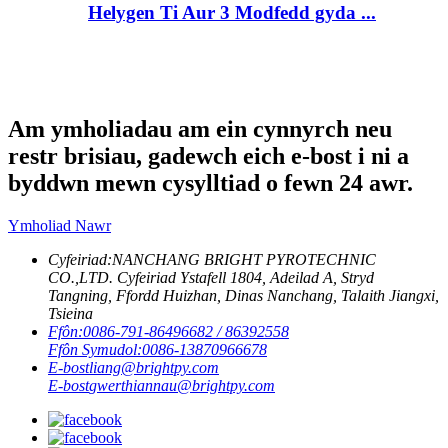
Helygen Ti Aur 3 Modfedd gyda ...
Am ymholiadau am ein cynnyrch neu
restr brisiau, gadewch eich e-bost i ni a
byddwn mewn cysylltiad o fewn 24 awr.
Ymholiad Nawr
Cyfeiriad:
NANCHANG BRIGHT PYROTECHNIC
CO.,LTD. Cyfeiriad Ystafell 1804, Adeilad A, Stryd
Tangning, Ffordd Huizhan, Dinas Nanchang, Talaith Jiangxi,
Tsieina
Ffôn:
0086-791-86496682 / 86392558
Ffôn Symudol:
0086-13870966678
E-bost
liang@brightpy.com
E-bost
gwerthiannau@brightpy.com