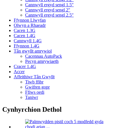
Cannwyll ergyd sengl 1.5″
Cannwyll ergyd sengl 2″
Cannwyll ergyd sengl 2.5″
Ffynnon Llwyfan
Olwyn a Rhaeadr
Cacen 1.3G
Cacen 1.4G
Cannwyll 1.4G
Ffynnon 1.4G
Tân gwyllt amrywiol
Cacennau AutoPack
Pecyn amrywiaeth
Cracer 1.4G
Accer
Affeithiwr Tân Gwyllt
Tiwb ffibr
Gwifren gopr
Ffiws oedi
Taniwr
Cynhyrchion Dethol