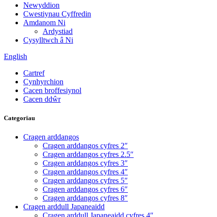
Newyddion
Cwestiynau Cyffredin
Amdanom Ni
Ardystiad
Cysylltwch â Ni
English
Cartref
Cynhyrchion
Cacen broffesiynol
Cacen ddŵr
Categorïau
Cragen arddangos
Cragen arddangos cyfres 2″
Cragen arddangos cyfres 2.5″
Cragen arddangos cyfres 3″
Cragen arddangos cyfres 4″
Cragen arddangos cyfres 5″
Cragen arddangos cyfres 6″
Cragen arddangos cyfres 8″
Cragen arddull Japaneaidd
Cragen arddull Japaneaidd cyfres 4″