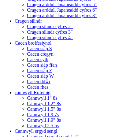
Cragen arddull Japaneaidd cyfres 5″
Cragen arddull Japaneaidd cyfres 6″
Cragen arddull Japaneaidd cyfres 8″
Cragen silindr
Cragen silindr cyfres 2″
Cragen silindr cyfres 3″
Cragen silindr cyfres 4″
Cacen broffesiynol
Cacen siâp S
Cacen cregyn
Cacen syth
Cacen siâp ffan
Cacen siâp Z
Cacen siâp W
Cacen ddŵr
Cacen rhes
cannwyll Rufeinig
Cannwyll 1″ 8s
Cannwyll 1.2″ 8s
Cannwyll 1.5″ 8s
Cannwyll 1.9 7s
Cannwyll 1.9″ 8s
Cannwyll 2.5 5s
Cannwyll ergyd sengl
Cannwyll ergyd sengl 1.2″