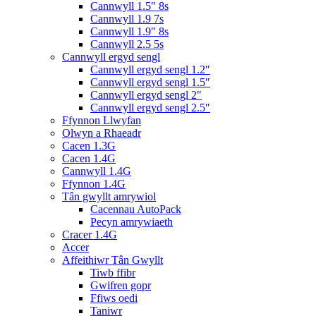
Cannwyll 1.5″ 8s
Cannwyll 1.9 7s
Cannwyll 1.9″ 8s
Cannwyll 2.5 5s
Cannwyll ergyd sengl
Cannwyll ergyd sengl 1.2″
Cannwyll ergyd sengl 1.5″
Cannwyll ergyd sengl 2″
Cannwyll ergyd sengl 2.5″
Ffynnon Llwyfan
Olwyn a Rhaeadr
Cacen 1.3G
Cacen 1.4G
Cannwyll 1.4G
Ffynnon 1.4G
Tân gwyllt amrywiol
Cacennau AutoPack
Pecyn amrywiaeth
Cracer 1.4G
Accer
Affeithiwr Tân Gwyllt
Tiwb ffibr
Gwifren gopr
Ffiws oedi
Taniwr