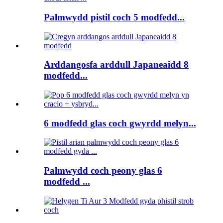
Palmwydd pistil coch 5 modfedd...
Arddangosfa arddull Japaneaidd 8
modfedd...
6 modfedd glas coch gwyrdd melyn...
Palmwydd coch peony glas 6
modfedd ...