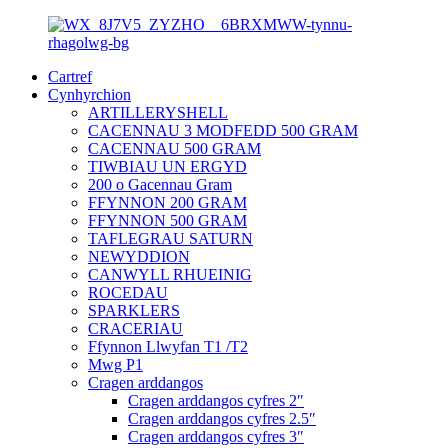
Cartref
Cynhyrchion
ARTILLERYSHELL
CACENNAU 3 MODFEDD 500 GRAM
CACENNAU 500 GRAM
TIWBIAU UN ERGYD
200 o Gacennau Gram
FFYNNON 200 GRAM
FFYNNON 500 GRAM
TAFLEGRAU SATURN
NEWYDDION
CANWYLL RHUEINIG
ROCEDAU
SPARKLERS
CRACERIAU
Ffynnon Llwyfan T1 /T2
Mwg P1
Cragen arddangos
Cragen arddangos cyfres 2″
Cragen arddangos cyfres 2.5″
Cragen arddangos cyfres 3″