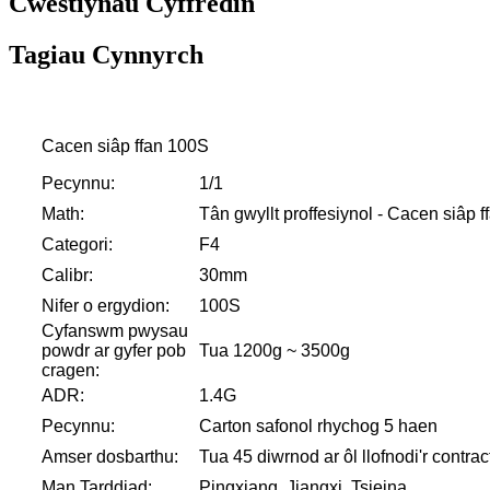
Cwestiynau Cyffredin
Tagiau Cynnyrch
Cacen siâp ffan 100S
Pecynnu:
1/1
Math:
Tân gwyllt proffesiynol - Cacen siâp f
Categori:
F4
Calibr:
30mm
Nifer o ergydion:
100S
Cyfanswm pwysau
powdr ar gyfer pob
Tua 1200g ~ 3500g
cragen:
ADR:
1.4G
Pecynnu:
Carton safonol rhychog 5 haen
Amser dosbarthu:
Tua 45 diwrnod ar ôl llofnodi'r contrac
Man Tarddiad:
Pingxiang, Jiangxi, Tsieina