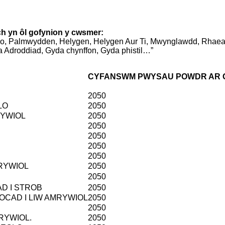
rch yn ôl gofynion y cwsmer:
eirio, Palmwydden, Helygen, Helygen Aur Ti, Mwynglawdd, Rhaea
a Adroddiad, Gyda chynffon, Gyda phistil…”
CYFANSWM PWYSAU POWDR AR GY
2050
LO
2050
RYWIOL
2050
2050
2050
2050
2050
RYWIOL
2050
2050
D I STROB
2050
OCAD I LIW AMRYWIOL
2050
2050
RYWIOL.
2050