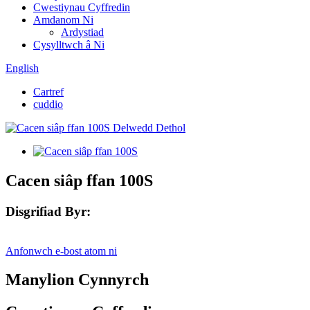
Cwestiynau Cyffredin
Amdanom Ni
Ardystiad
Cysylltwch â Ni
English
Cartref
cuddio
Cacen siâp ffan 100S
Disgrifiad Byr:
Anfonwch e-bost atom ni
Manylion Cynnyrch