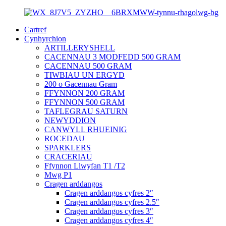
Cartref
Cynhyrchion
ARTILLERYSHELL
CACENNAU 3 MODFEDD 500 GRAM
CACENNAU 500 GRAM
TIWBIAU UN ERGYD
200 o Gacennau Gram
FFYNNON 200 GRAM
FFYNNON 500 GRAM
TAFLEGRAU SATURN
NEWYDDION
CANWYLL RHUEINIG
ROCEDAU
SPARKLERS
CRACERIAU
Ffynnon Llwyfan T1 /T2
Mwg P1
Cragen arddangos
Cragen arddangos cyfres 2″
Cragen arddangos cyfres 2.5″
Cragen arddangos cyfres 3″
Cragen arddangos cyfres 4″