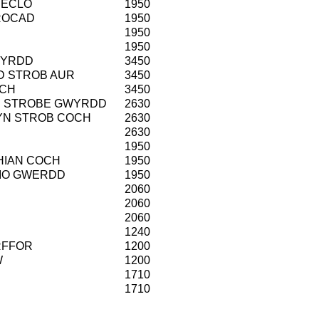
RECLO
1950
BROCAD
1950
1950
1950
WYRDD
3450
D STROB AUR
3450
OCH
3450
N STROBE GWYRDD
2630
YN STROB COCH
2630
2630
1950
HIAN COCH
1950
CIO GWERDD
1950
2060
2060
2060
1240
RFFOR
1200
W
1200
1710
1710