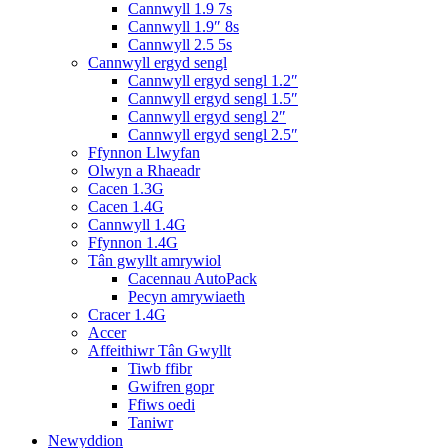
Cannwyll 1.9 7s
Cannwyll 1.9″ 8s
Cannwyll 2.5 5s
Cannwyll ergyd sengl
Cannwyll ergyd sengl 1.2″
Cannwyll ergyd sengl 1.5″
Cannwyll ergyd sengl 2″
Cannwyll ergyd sengl 2.5″
Ffynnon Llwyfan
Olwyn a Rhaeadr
Cacen 1.3G
Cacen 1.4G
Cannwyll 1.4G
Ffynnon 1.4G
Tân gwyllt amrywiol
Cacennau AutoPack
Pecyn amrywiaeth
Cracer 1.4G
Accer
Affeithiwr Tân Gwyllt
Tiwb ffibr
Gwifren gopr
Ffiws oedi
Taniwr
Newyddion