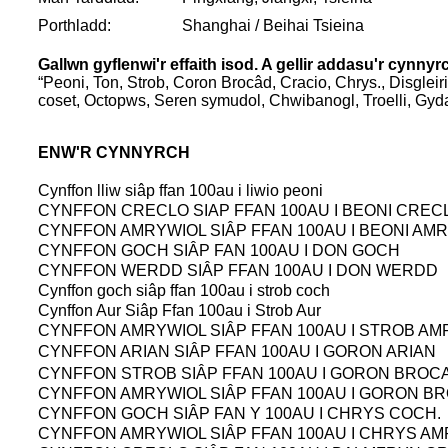
Porthladd:
Shanghai / Beihai Tsieina
Gallwn gyflenwi'r effaith isod. A gellir addasu'r cynny
“Peoni, Ton, Strob, Coron Brocâd, Cracio, Chrys., Disgl
coset, Octopws, Seren symudol, Chwibanogl, Troelli, Gyd
ENW'R CYNNYRCH
Cynffon lliw siâp ffan 100au i liwio peoni
CYNFFON CRECLO SIAP FFAN 100AU I BEONI CREC
CYNFFON AMRYWIOL SIÂP FFAN 100AU I BEONI AM
CYNFFON GOCH SIÂP FAN 100AU I DON GOCH
CYNFFON WERDD SIÂP FFAN 100AU I DON WERDD
Cynffon goch siâp ffan 100au i strob coch
Cynffon Aur Siâp Ffan 100au i Strob Aur
CYNFFON AMRYWIOL SIÂP FFAN 100AU I STROB AM
CYNFFON ARIAN SIÂP FFAN 100AU I GORON ARIAN
CYNFFON STROB SIÂP FFAN 100AU I GORON BROCA
CYNFFON AMRYWIOL SIÂP FFAN 100AU I GORON BR
CYNFFON GOCH SIÂP FAN Y 100AU I CHRYS COCH.
CYNFFON AMRYWIOL SIÂP FFAN 100AU I CHRYS AM