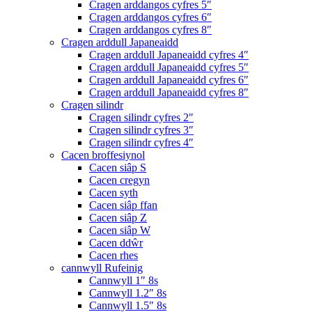
Cragen arddangos cyfres 5″
Cragen arddangos cyfres 6″
Cragen arddangos cyfres 8″
Cragen arddull Japaneaidd
Cragen arddull Japaneaidd cyfres 4″
Cragen arddull Japaneaidd cyfres 5″
Cragen arddull Japaneaidd cyfres 6″
Cragen arddull Japaneaidd cyfres 8″
Cragen silindr
Cragen silindr cyfres 2″
Cragen silindr cyfres 3″
Cragen silindr cyfres 4″
Cacen broffesiynol
Cacen siâp S
Cacen cregyn
Cacen syth
Cacen siâp ffan
Cacen siâp Z
Cacen siâp W
Cacen ddŵr
Cacen rhes
cannwyll Rufeinig
Cannwyll 1″ 8s
Cannwyll 1.2″ 8s
Cannwyll 1.5″ 8s