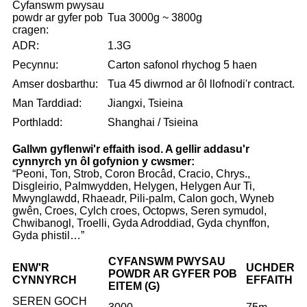
Cyfanswm pwysau
powdr ar gyfer pob
Tua 3000g ~ 3800g
cragen:
ADR:
1.3G
Pecynnu:
Carton safonol rhychog 5 haen
Amser dosbarthu:
Tua 45 diwrnod ar ôl llofnodi'r contract.
Man Tarddiad:
Jiangxi, Tsieina
Porthladd:
Shanghai / Tsieina
Gallwn gyflenwi'r effaith isod. A gellir addasu'r
cynnyrch yn ôl gofynion y cwsmer:
“Peoni, Ton, Strob, Coron Brocâd, Cracio, Chrys.,
Disgleirio, Palmwydden, Helygen, Helygen Aur Ti,
Mwynglawdd, Rhaeadr, Pili-palm, Calon goch, Wyneb
gwên, Croes, Cylch croes, Octopws, Seren symudol,
Chwibanogl, Troelli, Gyda Adroddiad, Gyda chynffon,
Gyda phistil…”
CYFANSWM PWYSAU
ENW'R
UCHDER
POWDR AR GYFER POB
CYNNYRCH
EFFAITH
EITEM (G)
SEREN GOCH