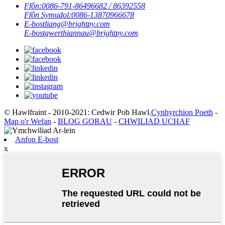
Ffôn:
0086-791-86496682 / 86392558
Ffôn Symudol:
0086-13870966678
E-bost
liang@brightpy.com
E-bost
gwerthiannau@brightpy.com
© Hawlfraint - 2010-2021: Cedwir Pob Hawl.
Cynhyrchion Poeth
-
Map o'r Wefan
-
BLOG GORAU
-
CHWILIAD UCHAF
Anfon E-bost
x