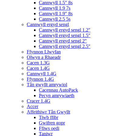
Cannwyll 1.5″ 8s
Cannwyll 1.9 7s
Cannwyll 1.9″ 8s
Cannwyll 2.5 5s
Cannwyll ergyd sengl
Cannwyll ergyd sengl 1.2″
Cannwyll ergyd sengl 1.5″
Cannwyll ergyd sengl 2″
Cannwyll ergyd sengl 2.5″
Ffynnon Llwyfan
Olwyn a Rhaeadr
Cacen 1.3G
Cacen 1.4G
Cannwyll 1.4G
Ffynnon 1.4G
Tân gwyllt amrywiol
Cacennau AutoPack
Pecyn amrywiaeth
Cracer 1.4G
Accer
Affeithiwr Tân Gwyllt
Tiwb ffibr
Gwifren gopr
Ffiws oedi
Taniwr