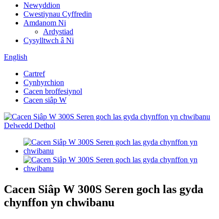
Newyddion
Cwestiynau Cyffredin
Amdanom Ni
Ardystiad
Cysylltwch â Ni
English
Cartref
Cynhyrchion
Cacen broffesiynol
Cacen siâp W
Cacen Siâp W 300S Seren goch las gyda
chynffon yn chwibanu