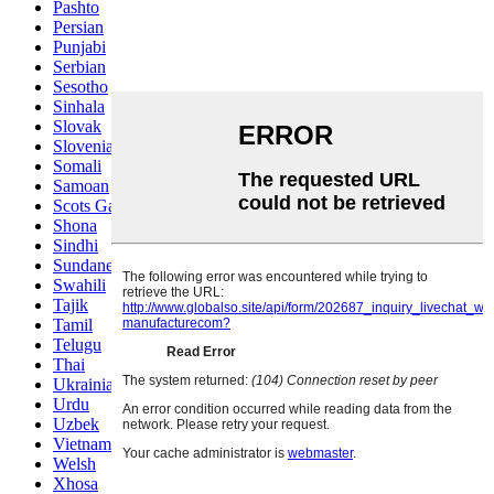
Pashto
Persian
Punjabi
Serbian
Sesotho
Sinhala
Slovak
Slovenian
Somali
Samoan
Scots Gaelic
Shona
Sindhi
Sundanese
Swahili
Tajik
Tamil
Telugu
Thai
Ukrainian
Urdu
Uzbek
Vietnamese
Welsh
Xhosa