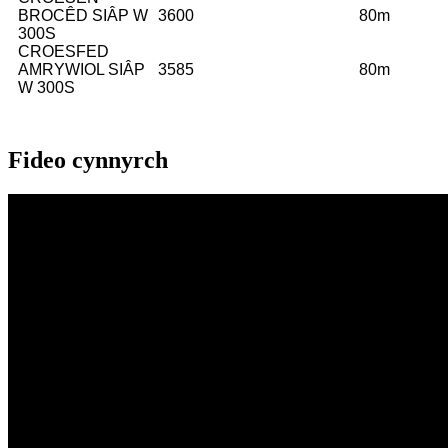
BROCÊD SIÂP W
3600
80m
300S
CROESFED
AMRYWIOL SIÂP
3585
80m
W 300S
Fideo cynnyrch