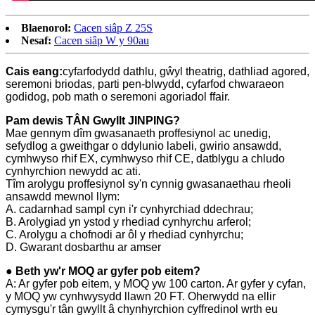
Blaenorol:
Cacen siâp Z 25S
Nesaf:
Cacen siâp W y 90au
Cais eang:
cyfarfodydd dathlu, gŵyl theatrig, dathliad agored,
seremoni briodas, parti pen-blwydd, cyfarfod chwaraeon
godidog, pob math o seremoni agoriadol ffair.
Pam dewis TÂN Gwyllt JINPING?
Mae gennym dîm gwasanaeth proffesiynol ac unedig,
sefydlog a gweithgar o ddylunio labeli, gwirio ansawdd,
cymhwyso rhif EX, cymhwyso rhif CE, datblygu a chludo
cynhyrchion newydd ac ati.
Tîm arolygu proffesiynol sy'n cynnig gwasanaethau rheoli
ansawdd mewnol llym:
A. cadarnhad sampl cyn i'r cynhyrchiad ddechrau;
B. Arolygiad yn ystod y rhediad cynhyrchu arferol;
C. Arolygu a chofnodi ar ôl y rhediad cynhyrchu;
D. Gwarant dosbarthu ar amser
● Beth yw'r MOQ ar gyfer pob eitem?
A: Ar gyfer pob eitem, y MOQ yw 100 carton. Ar gyfer y cyfan,
y MOQ yw cynhwysydd llawn 20 FT. Oherwydd na ellir
cymysgu'r tân gwyllt â chynhyrchion cyffredinol wrth eu