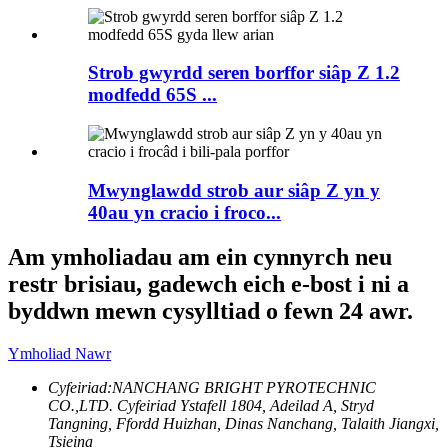
Strob gwyrdd seren borffor siâp Z 1.2
modfedd 65S ...
Mwynglawdd strob aur siâp Z yn y
40au yn cracio i froco...
Am ymholiadau am ein cynnyrch neu
restr brisiau, gadewch eich e-bost i ni a
byddwn mewn cysylltiad o fewn 24 awr.
Ymholiad Nawr
Cyfeiriad:
NANCHANG BRIGHT PYROTECHNIC
CO.,LTD. Cyfeiriad Ystafell 1804, Adeilad A, Stryd
Tangning, Ffordd Huizhan, Dinas Nanchang, Talaith Jiangxi,
Tsieina