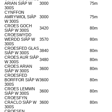
ARIAN SIÂP W
3000
75m
300S
CYNFFON
AMRYWIOL SIÂP
3000
75m
W 300S
CROES GOCH
3420
80m
SIÂP W 300S
CROESWYDD
WERDD SIÂP W
3570
80m
300S
CROESFED GLAS
3840
80m
SIÂP W 300S
CROES AUR SIÂP
3480
80m
W 300S
CROES ARIAN
3600
80m
SIÂP W 300S
CROESFED
BORFFOR SIÂP W
3600
80m
300S
CROES LEMWN
3600
80m
SIÂP W 300S
CROESFYN
CRACLO SIÂP W
3600
80m
300S
CROESEN