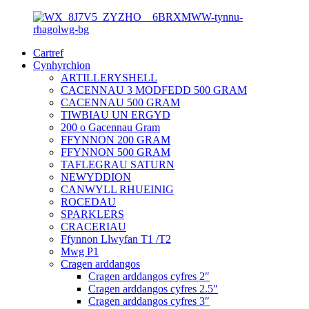
Cartref
Cynhyrchion
ARTILLERYSHELL
CACENNAU 3 MODFEDD 500 GRAM
CACENNAU 500 GRAM
TIWBIAU UN ERGYD
200 o Gacennau Gram
FFYNNON 200 GRAM
FFYNNON 500 GRAM
TAFLEGRAU SATURN
NEWYDDION
CANWYLL RHUEINIG
ROCEDAU
SPARKLERS
CRACERIAU
Ffynnon Llwyfan T1 /T2
Mwg P1
Cragen arddangos
Cragen arddangos cyfres 2″
Cragen arddangos cyfres 2.5″
Cragen arddangos cyfres 3″