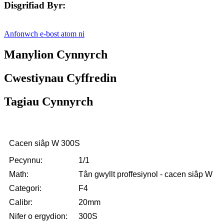
Disgrifiad Byr:
Anfonwch e-bost atom ni
Manylion Cynnyrch
Cwestiynau Cyffredin
Tagiau Cynnyrch
Cacen siâp W 300S
Pecynnu:
1/1
Math:
Tân gwyllt proffesiynol - cacen siâp W
Categori:
F4
Calibr:
20mm
Nifer o ergydion:
300S