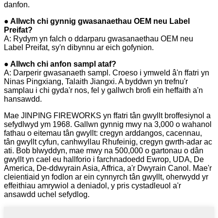
danfon.
● Allwch chi gynnig gwasanaethau OEM neu Label
Preifat?
A: Rydym yn falch o ddarparu gwasanaethau OEM neu
Label Preifat, sy'n dibynnu ar eich gofynion.
● Allwch chi anfon sampl ataf?
A: Darperir gwasanaeth sampl. Croeso i ymweld â'n ffatri yn
Ninas Pingxiang, Talaith Jiangxi. A byddwn yn trefnu'r
samplau i chi gyda'r nos, fel y gallwch brofi ein heffaith a'n
hansawdd.
Mae JINPING FIREWORKS yn ffatri tân gwyllt broffesiynol a
sefydlwyd ym 1968. Gallwn gynnig mwy na 3,000 o wahanol
fathau o eitemau tân gwyllt: cregyn arddangos, cacennau,
tân gwyllt cyfun, canhwyllau Rhufeinig, cregyn gwrth-adar ac
ati. Bob blwyddyn, mae mwy na 500,000 o gartonau o dân
gwyllt yn cael eu hallforio i farchnadoedd Ewrop, UDA, De
America, De-ddwyrain Asia, Affrica, a'r Dwyrain Canol. Mae'r
cleientiaid yn fodlon ar ein cynnyrch tân gwyllt, oherwydd yr
effeithiau amrywiol a deniadol, y pris cystadleuol a'r
ansawdd uchel sefydlog.