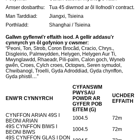
Amser dosbarthu:
Tua 45 diwrnod ar ôl llofnodi'r contract.
Man Tarddiad:
Jiangxi, Tsieina
Porthladd:
Shanghai / Tsieina
Gallwn gyflenwi'r effaith isod. A gellir addasu'r
cynnyrch yn ôl gofynion y cwsmer:
“Peoni, Ton, Strob, Coron Brocâd, Cracio, Chrys.,
Disgleirio, Palmwydden, Helygen, Helygen Aur Ti,
Mwynglawdd, Rhaeadr, Pili-palm, Calon goch, Wyneb
gwên, Croes, Cylch croes, Octopws, Seren symudol,
Chwibanogl, Troelli, Gyda Adroddiad, Gyda chynffon,
Gyda phistil…”
CYFANSWM
PWYSAU
UCHDER
ENW'R CYNNYRCH
POWDR AR
EFFAITH
GYFER POB
EITEM (G)
CYNFFON ARIAN 49S I
1004.5
72m
BEONI ARIAN
49S CYNFFON BIWS I
1004.5
72m
BEONI BIWS
49S CYNFFON GLAS I DON