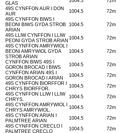
1004.5
72m
GLAS
49S CYNFFON AUR I DON
1004.5
72m
AUR
49S CYNFFON BIWS I
BEONI BIWS GYDA STROB
1004.5
72m
ARIAN
49S LLIW CYNFFON I LLIW
1004.5
72m
PEONI GYDA STROB ARIAN
49S CYNFFON AMRYWIOL I
BEONI AMRYWIOL GYDA
1004.5
72m
STROB ARIAN
CYNFFON BIWS 49S I
1004.5
72m
GORON BROCAD I BIWS
CYNFFON ARIAN 49S I
1004.5
72m
GORON BROCAD I ARIAN
49S CYNFFON BIORFFOR I
1004.5
72m
CHRYS BIORFFOR.
49S CYNFFON LLIW I LLIW
1004.5
72m
CHRYS.
49S CYNFFON AMRYWIOL I
1004.5
72m
CHRYS AMRYWIOL.
49S CYNFFON ARIAN I
1004.5
72m
PALMTREE ARIAN
49S CYNFFON CRECLO I
1004.5
72m
PALMTREE CRECLO