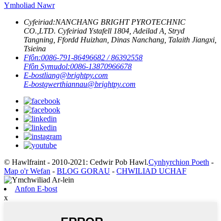
Ymholiad Nawr
Cyfeiriad:
NANCHANG BRIGHT PYROTECHNIC
CO.,LTD. Cyfeiriad Ystafell 1804, Adeilad A, Stryd
Tangning, Ffordd Huizhan, Dinas Nanchang, Talaith Jiangxi,
Tsieina
Ffôn:
0086-791-86496682 / 86392558
Ffôn Symudol:
0086-13870966678
E-bost
liang@brightpy.com
E-bost
gwerthiannau@brightpy.com
© Hawlfraint - 2010-2021: Cedwir Pob Hawl.
Cynhyrchion Poeth
-
Map o'r Wefan
-
BLOG GORAU
-
CHWILIAD UCHAF
Anfon E-bost
x