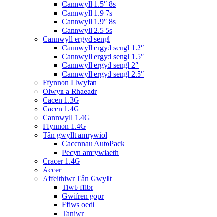
Cannwyll 1.5″ 8s
Cannwyll 1.9 7s
Cannwyll 1.9″ 8s
Cannwyll 2.5 5s
Cannwyll ergyd sengl
Cannwyll ergyd sengl 1.2″
Cannwyll ergyd sengl 1.5″
Cannwyll ergyd sengl 2″
Cannwyll ergyd sengl 2.5″
Ffynnon Llwyfan
Olwyn a Rhaeadr
Cacen 1.3G
Cacen 1.4G
Cannwyll 1.4G
Ffynnon 1.4G
Tân gwyllt amrywiol
Cacennau AutoPack
Pecyn amrywiaeth
Cracer 1.4G
Accer
Affeithiwr Tân Gwyllt
Tiwb ffibr
Gwifren gopr
Ffiws oedi
Taniwr