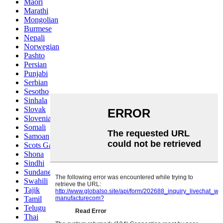
Maori
Marathi
Mongolian
Burmese
Nepali
Norwegian
Pashto
Persian
Punjabi
Serbian
Sesotho
Sinhala
Slovak
Slovenian
Somali
Samoan
Scots Gaelic
Shona
Sindhi
Sundanese
Swahili
Tajik
Tamil
Telugu
Thai