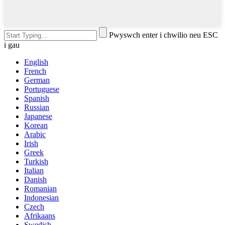
Pwyswch enter i chwilio neu ESC
i gau
English
French
German
Portuguese
Spanish
Russian
Japanese
Korean
Arabic
Irish
Greek
Turkish
Italian
Danish
Romanian
Indonesian
Czech
Afrikaans
Swedish