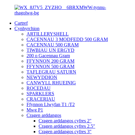
Cartref
Cynhyrchion
ARTILLERYSHELL
CACENNAU 3 MODFEDD 500 GRAM
CACENNAU 500 GRAM
TIWBIAU UN ERGYD
200 o Gacennau Gram
FFYNNON 200 GRAM
FFYNNON 500 GRAM
TAFLEGRAU SATURN
NEWYDDION
CANWYLL RHUEINIG
ROCEDAU
SPARKLERS
CRACERIAU
Ffynnon Llwyfan T1 /T2
Mwg P1
Cragen arddangos
Cragen arddangos cyfres 2″
Cragen arddangos cyfres 2.5″
Cragen arddangos cyfres 3″