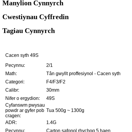
Manylion Cynnyrch
Cwestiynau Cyffredin
Tagiau Cynnyrch
Cacen syth 49S
Pecynnu:
2/1
Math:
Tân gwyllt proffesiynol - Cacen syth
Categori:
F4/F3/F2
Calibr:
30mm
Nifer o ergydion:
49S
Cyfanswm pwysau
powdr ar gyfer pob
Tua 500g ~ 1300g
cragen:
ADR:
1.4G
Pecynnu:
Carton safonol rhychog 5 haen