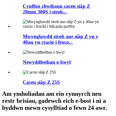
Cynffon chwibanu cacen siâp Z
20mm 300S i strob...
Mwynglawdd strob aur siâp Z yn y
40au yn cracio i froco...
Newyddbethau o hwyl
Cacen siâp Z 25S
Am ymholiadau am ein cynnyrch neu
restr brisiau, gadewch eich e-bost i ni a
byddwn mewn cysylltiad o fewn 24 awr.