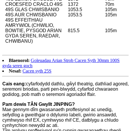
CROESFED CRACLO 49S
1372
70m
49S GLAS CHWISBANIO
1053.5
105m
49S AUR CHWISBANIO
1053.5
105m
49S EFFEITHIAU
AMRYWIOL (CHWILIO,
BOWTIE, PYSGOD ARIAN
815.5
105m
GYDA SEREN, RAEDAR,
CHWIBANU)
Blaenorol:
Goleuadau Arian Strob Cacen Syth 30mm 100S
gyda seren goch
Nesaf:
Cacen syth 25S
Cais eang:
cyfarfodydd dathlu, gŵyl theatrig, dathliad agored,
seremoni briodas, parti pen-blwydd, cyfarfod chwaraeon
godidog, pob math o seremoni agoriadol ffair.
Pam dewis TÂN Gwyllt JINPING?
Mae gennym dîm gwasanaeth proffesiynol ac unedig,
sefydlog a gweithgar o ddylunio labeli, gwirio ansawdd,
cymhwyso rhif EX, cymhwyso rhif CE, datblygu a chludo
cynhyrchion newydd ac ati.
Tîm arolygu proffesiynol sy'n cynnig gwasanaethau rheoli