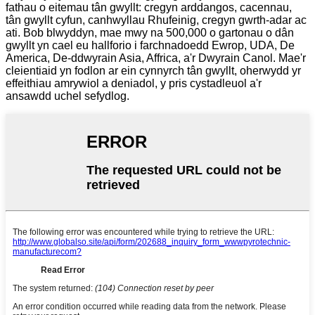
fathau o eitemau tân gwyllt: cregyn arddangos, cacennau,
tân gwyllt cyfun, canhwyllau Rhufeinig, cregyn gwrth-adar ac
ati. Bob blwyddyn, mae mwy na 500,000 o gartonau o dân
gwyllt yn cael eu hallforio i farchnadoedd Ewrop, UDA, De
America, De-ddwyrain Asia, Affrica, a'r Dwyrain Canol. Mae'r
cleientiaid yn fodlon ar ein cynnyrch tân gwyllt, oherwydd yr
effeithiau amrywiol a deniadol, y pris cystadleuol a'r
ansawdd uchel sefydlog.