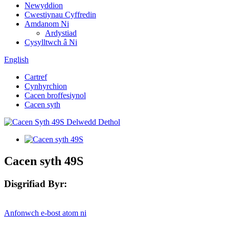
Newyddion
Cwestiynau Cyffredin
Amdanom Ni
Ardystiad
Cysylltwch â Ni
English
Cartref
Cynhyrchion
Cacen broffesiynol
Cacen syth
Cacen syth 49S
Disgrifiad Byr:
Anfonwch e-bost atom ni