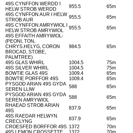
49S CYNFFON WERDD I
955.5
65m
HELW STROB WERDD
49S CYNFFON AUR I HELW
955.5
65m
STROB AUR
49S CYNFFON AMRYWIOL I
955.5
65m
HELW STROB AMRYWIOL
49S EFFAITH AMRYWIOL-
(PEONI, TON,
CHRYS.HELYG, CORON
984.5
65m
BROCAD, STOBE,
PALMTREE)
49S GLAS WHIRL
1004.5
75m
49S SILVER WHIRL
1004.5
75m
BOWTIE GLAS 49S
1009.4
65m
BOWTIE PORFFOR 49S
1009.4
65m
PYSGOD ARIAN 49S GYDA
588
65m
SEREN LLIW
PYSGOD ARIAN 49S GYDA
588
65m
SEREN AMRYWIOL
RHAEAD STROB ARIAN
837.9
65m
49S
49S RAEDAR HELWYN
837.9
65m
CRECLYNG
CROESFED BORFFOR 49S
1372
70m
49S LEMON CROSSETTE
1372
70m