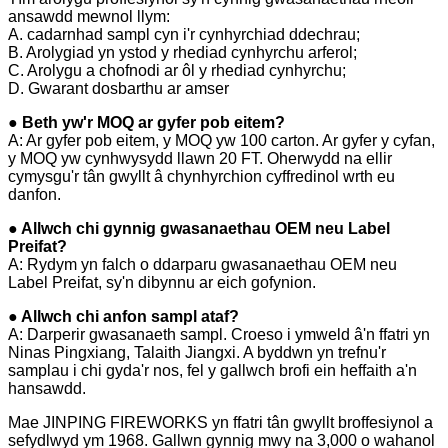
ansawdd mewnol llym:
A. cadarnhad sampl cyn i'r cynhyrchiad ddechrau;
B. Arolygiad yn ystod y rhediad cynhyrchu arferol;
C. Arolygu a chofnodi ar ôl y rhediad cynhyrchu;
D. Gwarant dosbarthu ar amser
● Beth yw'r MOQ ar gyfer pob eitem?
A: Ar gyfer pob eitem, y MOQ yw 100 carton. Ar gyfer y cyfan,
y MOQ yw cynhwysydd llawn 20 FT. Oherwydd na ellir
cymysgu'r tân gwyllt â chynhyrchion cyffredinol wrth eu
danfon.
● Allwch chi gynnig gwasanaethau OEM neu Label
Preifat?
A: Rydym yn falch o ddarparu gwasanaethau OEM neu
Label Preifat, sy'n dibynnu ar eich gofynion.
● Allwch chi anfon sampl ataf?
A: Darperir gwasanaeth sampl. Croeso i ymweld â'n ffatri yn
Ninas Pingxiang, Talaith Jiangxi. A byddwn yn trefnu'r
samplau i chi gyda'r nos, fel y gallwch brofi ein heffaith a'n
hansawdd.
Mae JINPING FIREWORKS yn ffatri tân gwyllt broffesiynol a
sefydlwyd ym 1968. Gallwn gynnig mwy na 3,000 o wahanol